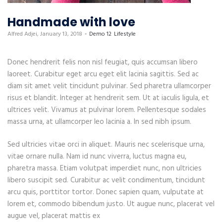
Handmade with love
by
Alfred Adjei
January 13, 2018
Demo 12
Lifestyle
Donec hendrerit felis non nisl feugiat, quis accumsan libero
laoreet. Curabitur eget arcu eget elit lacinia sagittis. Sed ac
diam sit amet velit tincidunt pulvinar. Sed pharetra ullamcorper
risus et blandit. Integer at hendrerit sem. Ut at iaculis ligula, et
ultrices velit. Vivamus at pulvinar lorem. Pellentesque sodales
massa urna, at ullamcorper leo lacinia a. In sed nibh ipsum.
Sed ultricies vitae orci in aliquet. Mauris nec scelerisque urna,
vitae ornare nulla. Nam id nunc viverra, luctus magna eu,
pharetra massa. Etiam volutpat imperdiet nunc, non ultricies
libero suscipit sed. Curabitur ac velit condimentum, tincidunt
arcu quis, porttitor tortor. Donec sapien quam, vulputate at
lorem et, commodo bibendum justo. Ut augue nunc, placerat vel
augue vel, placerat mattis ex